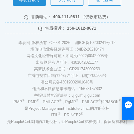
售前电话：
400-111-9811
（仅收市话费）
售后投诉：
156-1612-8671
希赛网 版权所有 ©2001-2026
湘ICP备10203241号-12
增值电信业务经营许可证：湘B2-20210474
网络文化经营许可证：湘网文(2022)0042-005号
出版物经营许可证：4301042021177
高新技术企业证书：GR201743000253
广播电视节目制作经营许可证：(湘)字00306号
湘公网安备43019002001646号
违法和不良信息举报电话：15673157832
举报/反馈/投诉邮箱：ujigu@ujigu.com
®
®
®
®
®
®
PMP
，PMP
，PMI-ACP
，PgMP
，PMI-ACP
和PMBOK
是Project Management Institute，Inc.的注册商标
®
®
ITIL
、PRINCE2
是PeopleCert集团的注册商标，经PeopleCert授权使用，保留所有权利