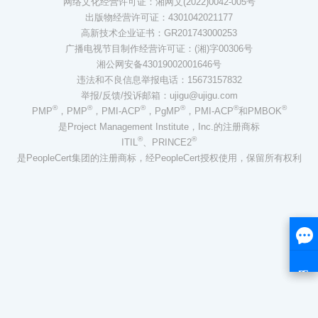
网络文化经营许可证：湘网文(2022)0042-005号
出版物经营许可证：4301042021177
高新技术企业证书：GR201743000253
广播电视节目制作经营许可证：(湘)字00306号
湘公网安备43019002001646号
违法和不良信息举报电话：15673157832
举报/反馈/投诉邮箱：ujigu@ujigu.com
®
®
®
®
®
®
PMP
，PMP
，PMI-ACP
，PgMP
，PMI-ACP
和PMBOK
是Project Management Institute，Inc.的注册商标
®
®
ITIL
、PRINCE2
是PeopleCert集团的注册商标，经PeopleCert授权使用，保留所有权利