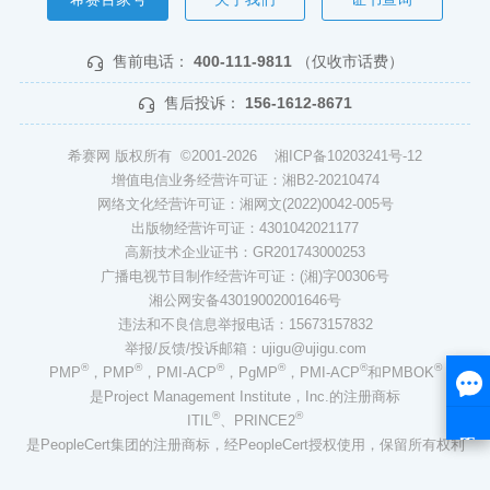
售前电话：
400-111-9811
（仅收市话费）
售后投诉：
156-1612-8671
希赛网 版权所有 ©2001-2026
湘ICP备10203241号-12
增值电信业务经营许可证：湘B2-20210474
网络文化经营许可证：湘网文(2022)0042-005号
出版物经营许可证：4301042021177
高新技术企业证书：GR201743000253
广播电视节目制作经营许可证：(湘)字00306号
湘公网安备43019002001646号
违法和不良信息举报电话：15673157832
举报/反馈/投诉邮箱：ujigu@ujigu.com
®
®
®
®
®
®
PMP
，PMP
，PMI-ACP
，PgMP
，PMI-ACP
和PMBOK
是Project Management Institute，Inc.的注册商标
®
®
ITIL
、PRINCE2
是PeopleCert集团的注册商标，经PeopleCert授权使用，保留所有权利