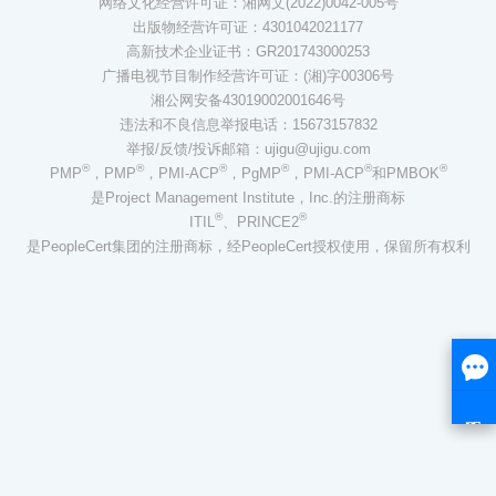
网络文化经营许可证：湘网文(2022)0042-005号
出版物经营许可证：4301042021177
高新技术企业证书：GR201743000253
广播电视节目制作经营许可证：(湘)字00306号
湘公网安备43019002001646号
违法和不良信息举报电话：15673157832
举报/反馈/投诉邮箱：ujigu@ujigu.com
®
®
®
®
®
®
PMP
，PMP
，PMI-ACP
，PgMP
，PMI-ACP
和PMBOK
是Project Management Institute，Inc.的注册商标
®
®
ITIL
、PRINCE2
是PeopleCert集团的注册商标，经PeopleCert授权使用，保留所有权利