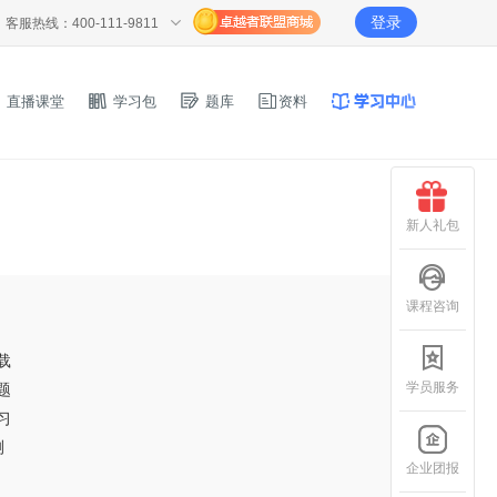
登录
客服热线：400-111-9811
直播课堂
学习包
题库
资料
新人礼包
课程咨询
载
学员服务
题
习
测
企业团报