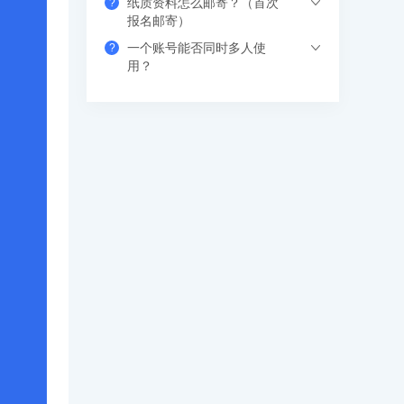
纸质资料怎么邮寄？（首次
?
希赛的直播课程都是安排在工作日的晚上
报名邮寄）
或周末，工作学习两不误，无需请假。如
一个账号能否同时多人使
?
果错过网络课，也可以看回放，可反复进
支付成功后请填写收货地址信息，资料/图
用？
行学习。
书出版后会尽快安排快递，具体发货时间
请咨询客服人员。
支持网页、APP、和小程序三个客户端同
时登录，其中小程序端无设备数量限制，
网页端可以登录3个设备，APP端4个设
备，超出数量自动踢出最早登录的设备。