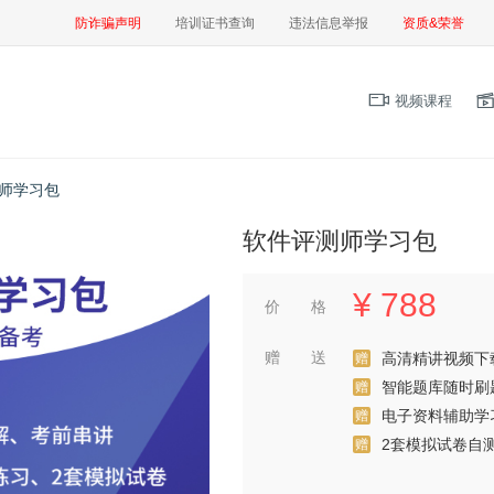
防诈骗声明
培训证书查询
违法信息举报
资质&荣誉
视频课程
师学习包
软件评测师学习包
¥
788
价 格
赠 送
高清精讲视频下
赠
智能题库随时刷
赠
电子资料辅助学
赠
2套模拟试卷自
赠