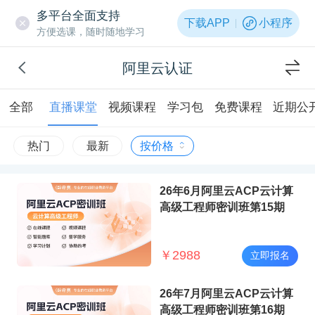
多平台全面支持
下载APP
小程序
方便选课，随时随地学习
阿里云认证
全部
直播课堂
视频课程
学习包
免费课程
近期公
热门
最新
按价格
26年6月阿里云ACP云计算
高级工程师密训班第15期
￥
2988
立即报名
26年7月阿里云ACP云计算
高级工程师密训班第16期