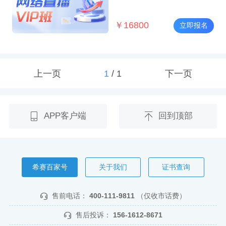
￥
16800
立即报名
上一页
1
/
1
下一页
APP客户端
回到顶部
希赛百家号
关于我们
证书查询
售前电话：
400-111-9811
（仅收市话费）
售后投诉：
156-1612-8671