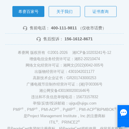
希赛百家号
关于我们
证书查询
售前电话：
400-111-9811
（仅收市话费）
售后投诉：
156-1612-8671
希赛网 版权所有 ©2001-2026
湘ICP备10203241号-12
增值电信业务经营许可证：湘B2-20210474
网络文化经营许可证：湘网文(2022)0042-005号
出版物经营许可证：4301042021177
高新技术企业证书：GR201743000253
广播电视节目制作经营许可证：(湘)字00306号
湘公网安备43019002001646号
违法和不良信息举报电话：15673157832
举报/反馈/投诉邮箱：ujigu@ujigu.com
®
®
®
®
®
®
PMP
，PMP
，PMI-ACP
，PgMP
，PMI-ACP
和PMBOK
是Project Management Institute，Inc.的注册商标
®
®
ITIL
、PRINCE2
是PeopleCert集团的注册商标，经PeopleCert授权使用，保留所有权利