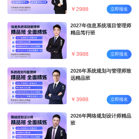
￥
2988
立即报名
2027年信息系统项目管理师
精品笃行班
￥
3988
立即报名
2026年系统规划与管理师致
远精品班
￥
3988
立即报名
2026年网络规划设计师精品
班