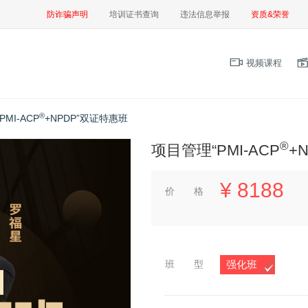
防诈骗声明
培训证书查询
违法信息举报
资质&荣誉
视频课程
®
MI-ACP
+NPDP”双证特惠班
®
项目管理“PMI-ACP
+
¥
8188
价 格
班 型
强化班