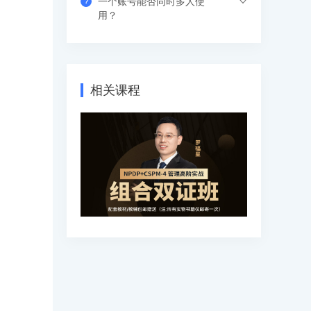
一个账号能否同时多人使
?
果错过网络课，也可以看回放，可反复进
支付成功后请填写收货地址信息，资料/图
用？
行学习。
书出版后会尽快安排快递，具体发货时间
请咨询客服人员。
支持网页、APP、和小程序三个客户端同
时登录，其中小程序端无设备数量限制，
网页端可以登录3个设备，APP端4个设
相关课程
备，超出数量自动踢出最早登录的设备。