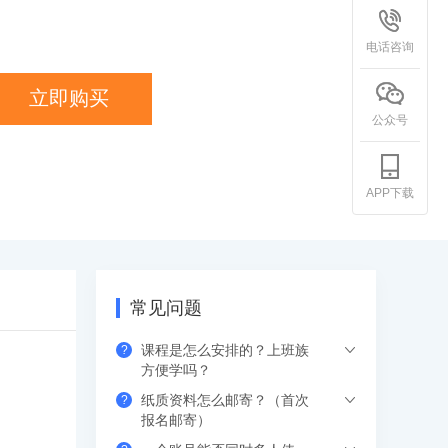
电话咨询
立即购买
公众号
APP下载
常见问题
课程是怎么安排的？上班族
?
方便学吗？
纸质资料怎么邮寄？（首次
?
希赛的直播课程都是安排在工作日的晚上
报名邮寄）
或周末，工作学习两不误，无需请假。如