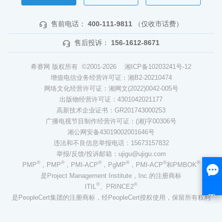
售前电话：
400-111-9811
（仅收市话费）
售后投诉：
156-1612-8671
希赛网 版权所有 ©2001-2026
湘ICP备10203241号-12
增值电信业务经营许可证：湘B2-20210474
网络文化经营许可证：湘网文(2022)0042-005号
出版物经营许可证：4301042021177
高新技术企业证书：GR201743000253
广播电视节目制作经营许可证：(湘)字00306号
湘公网安备43019002001646号
违法和不良信息举报电话：15673157832
举报/反馈/投诉邮箱：ujigu@ujigu.com
®
®
®
®
®
®
PMP
，PMP
，PMI-ACP
，PgMP
，PMI-ACP
和PMBOK
是Project Management Institute，Inc.的注册商标
®
®
ITIL
、PRINCE2
是PeopleCert集团的注册商标，经PeopleCert授权使用，保留所有权利