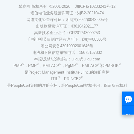
希赛网 版权所有 ©2001-2026
湘ICP备10203241号-12
增值电信业务经营许可证：湘B2-20210474
网络文化经营许可证：湘网文(2022)0042-005号
出版物经营许可证：4301042021177
高新技术企业证书：GR201743000253
广播电视节目制作经营许可证：(湘)字00306号
湘公网安备43019002001646号
违法和不良信息举报电话：15673157832
举报/反馈/投诉邮箱：ujigu@ujigu.com
®
®
®
®
®
®
PMP
，PMP
，PMI-ACP
，PgMP
，PMI-ACP
和PMBOK
是Project Management Institute，Inc.的注册商标
®
®
ITIL
、PRINCE2
是PeopleCert集团的注册商标，经PeopleCert授权使用，保留所有权利