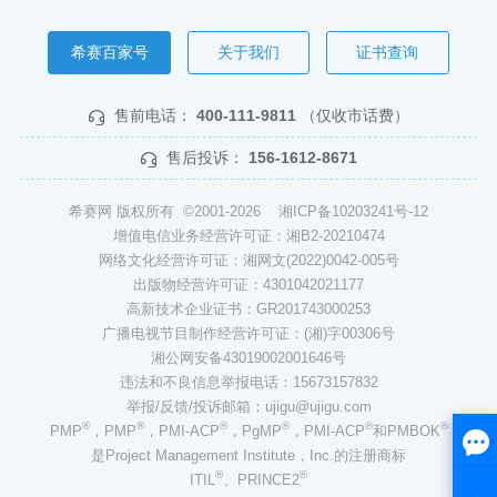
希赛百家号
关于我们
证书查询
售前电话：
400-111-9811
（仅收市话费）
售后投诉：
156-1612-8671
希赛网 版权所有 ©2001-2026
湘ICP备10203241号-12
增值电信业务经营许可证：湘B2-20210474
网络文化经营许可证：湘网文(2022)0042-005号
出版物经营许可证：4301042021177
高新技术企业证书：GR201743000253
广播电视节目制作经营许可证：(湘)字00306号
湘公网安备43019002001646号
违法和不良信息举报电话：15673157832
举报/反馈/投诉邮箱：ujigu@ujigu.com
®
®
®
®
®
®
PMP
，PMP
，PMI-ACP
，PgMP
，PMI-ACP
和PMBOK
是Project Management Institute，Inc.的注册商标
®
®
ITIL
、PRINCE2