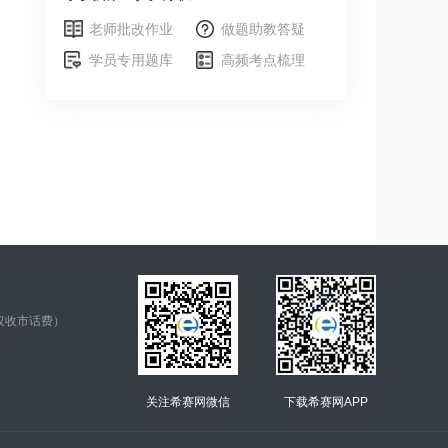
老师批改作业
做题助教答疑
学员专用题库
高频考点梳理
仅收市话费）
关注希赛网微信
下载希赛网APP