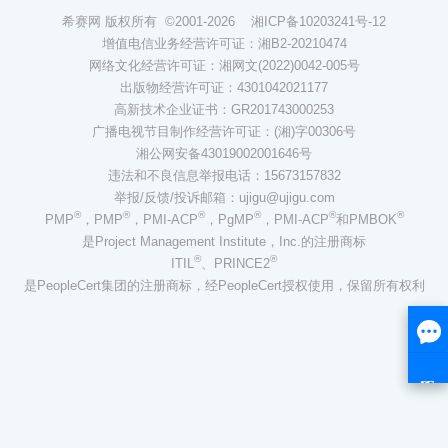
希赛网 版权所有 ©2001-2026
湘ICP备10203241号-12
增值电信业务经营许可证：湘B2-20210474
网络文化经营许可证：湘网文(2022)0042-005号
出版物经营许可证：4301042021177
高新技术企业证书：GR201743000253
广播电视节目制作经营许可证：(湘)字00306号
湘公网安备43019002001646号
违法和不良信息举报电话：15673157832
举报/反馈/投诉邮箱：ujigu@ujigu.com
®
®
®
®
®
®
PMP
，PMP
，PMI-ACP
，PgMP
，PMI-ACP
和PMBOK
是Project Management Institute，Inc.的注册商标
®
®
ITIL
、PRINCE2
是PeopleCert集团的注册商标，经PeopleCert授权使用，保留所有权利