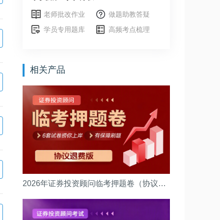
老师批改作业
做题助教答疑
学员专用题库
高频考点梳理
相关产品
2026年证券投资顾问临考押题卷（协议退费版）(押题卷（协议退费版）)