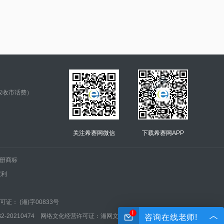
仅收市话费）
关注希赛网微信
下载希赛网APP
.的注册商标
权利
证： (湘)字00833号
!
210474 网络文化经营许可证：湘网文(2022)0042-005号
咨询在线老师!