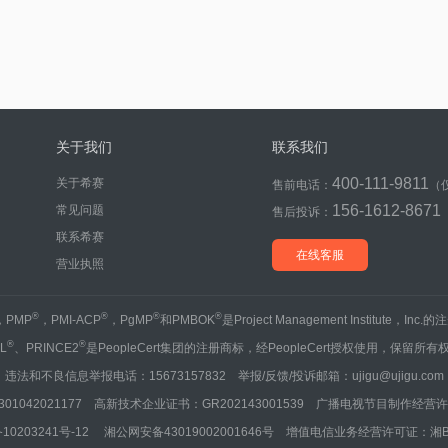
关于我们
联系我们
400-111-9811
关于希赛
售前电话：
（
156-1612-8671
常见问题
售后投诉：
联系希赛
在线客服
营业执照
®
®
®
®
，PMP
，PMI-ACP
，PgMP
和PMBOK
是Project Management Institute，Inc
®
®
IL
、PRINCE2
是PeopleCert集团的注册商标，经PeopleCert授权使用，保留所有
违法和不良信息举报电话：15673157832 举报/反馈/投诉邮箱：ujigu@ujigu.com
1042021177 高新技术企业证书：GR202143001539 广播电视节目制作经营许可
10203241号-12
湘公网安备43019002001646号
增值电信业务经营许可证：湘B2-20