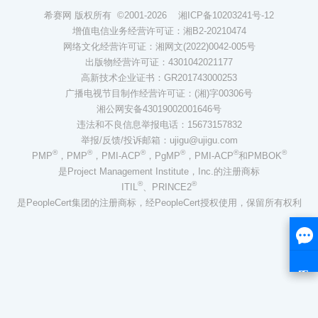
希赛网 版权所有 ©2001-2026
湘ICP备10203241号-12
增值电信业务经营许可证：湘B2-20210474
网络文化经营许可证：湘网文(2022)0042-005号
出版物经营许可证：4301042021177
高新技术企业证书：GR201743000253
广播电视节目制作经营许可证：(湘)字00306号
湘公网安备43019002001646号
违法和不良信息举报电话：15673157832
举报/反馈/投诉邮箱：ujigu@ujigu.com
®
®
®
®
®
®
PMP
，PMP
，PMI-ACP
，PgMP
，PMI-ACP
和PMBOK
是Project Management Institute，Inc.的注册商标
®
®
ITIL
、PRINCE2
是PeopleCert集团的注册商标，经PeopleCert授权使用，保留所有权利