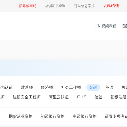
防诈骗声明
培训证书查询
违法信息举报
资质&荣誉
视频课程
华为认证
建造师
经济师
社会工作师
金融
英语
教
®
程师
注册安全工程师
阿里云认证
ITIL
信创
初级注册
格
期货从业资格
初级银行资格
中级银行资格
证券专项考