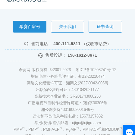
希赛百家号
关于我们
证书查询
售前电话：
400-111-9811
（仅收市话费）
售后投诉：
156-1612-8671
希赛网 版权所有 ©2001-2026
湘ICP备10203241号-12
增值电信业务经营许可证：湘B2-20210474
网络文化经营许可证：湘网文(2022)0042-005号
出版物经营许可证：4301042021177
高新技术企业证书：GR201743000253
广播电视节目制作经营许可证：(湘)字00306号
湘公网安备43019002001646号
违法和不良信息举报电话：15673157832
举报/反馈/投诉邮箱：ujigu@ujigu.com
®
®
®
®
®
®
PMP
，PMP
，PMI-ACP
，PgMP
，PMI-ACP
和PMBOK