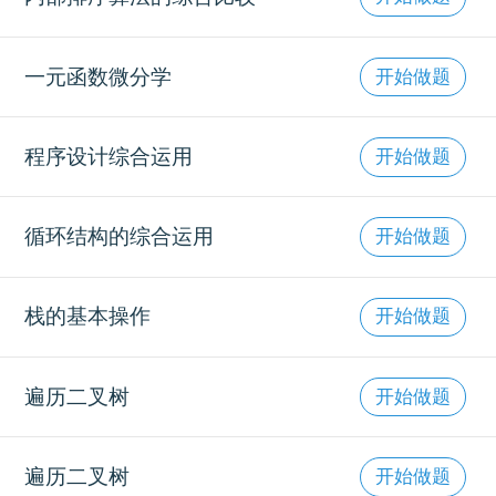
一元函数微分学
开始做题
程序设计综合运用
开始做题
循环结构的综合运用
开始做题
栈的基本操作
开始做题
遍历二叉树
开始做题
遍历二叉树
开始做题