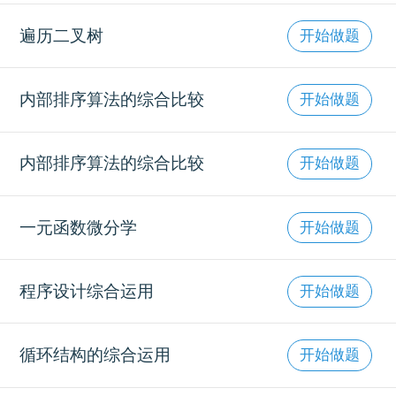
遍历二叉树
开始做题
内部排序算法的综合比较
开始做题
内部排序算法的综合比较
开始做题
一元函数微分学
开始做题
程序设计综合运用
开始做题
循环结构的综合运用
开始做题