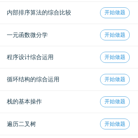
内部排序算法的综合比较
开始做题
一元函数微分学
开始做题
程序设计综合运用
开始做题
循环结构的综合运用
开始做题
栈的基本操作
开始做题
遍历二叉树
开始做题