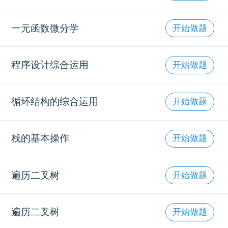
一元函数微分学
开始做题
程序设计综合运用
开始做题
循环结构的综合运用
开始做题
栈的基本操作
开始做题
遍历二叉树
开始做题
遍历二叉树
开始做题