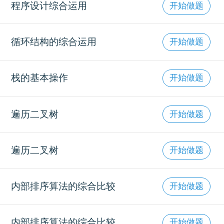
程序设计综合运用
开始做题
循环结构的综合运用
开始做题
栈的基本操作
开始做题
遍历二叉树
开始做题
遍历二叉树
开始做题
内部排序算法的综合比较
开始做题
内部排序算法的综合比较
开始做题