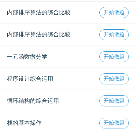
内部排序算法的综合比较
开始做题
内部排序算法的综合比较
开始做题
一元函数微分学
开始做题
程序设计综合运用
开始做题
循环结构的综合运用
开始做题
栈的基本操作
开始做题