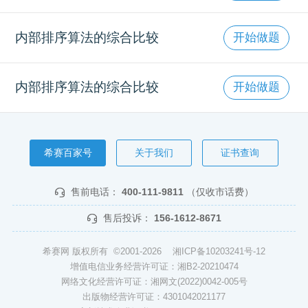
内部排序算法的综合比较
开始做题
内部排序算法的综合比较
开始做题
希赛百家号
关于我们
证书查询
售前电话：
400-111-9811
（仅收市话费）
售后投诉：
156-1612-8671
希赛网 版权所有 ©2001-2026
湘ICP备10203241号-12
增值电信业务经营许可证：湘B2-20210474
网络文化经营许可证：湘网文(2022)0042-005号
出版物经营许可证：4301042021177