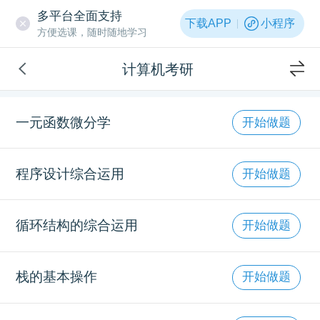
多平台全面支持
下载APP
小程序
方便选课，随时随地学习
计算机考研
一元函数微分学
开始做题
程序设计综合运用
开始做题
循环结构的综合运用
开始做题
栈的基本操作
开始做题