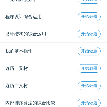
程序设计综合运用
开始做题
循环结构的综合运用
开始做题
栈的基本操作
开始做题
遍历二叉树
开始做题
遍历二叉树
开始做题
内部排序算法的综合比较
开始做题