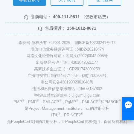
售前电话：
400-111-9811
（仅收市话费）
售后投诉：
156-1612-8671
希赛网 版权所有 ©2001-2026
湘ICP备10203241号-12
增值电信业务经营许可证：湘B2-20210474
网络文化经营许可证：湘网文(2022)0042-005号
出版物经营许可证：4301042021177
高新技术企业证书：GR201743000253
广播电视节目制作经营许可证：(湘)字00306号
湘公网安备43019002001646号
违法和不良信息举报电话：15673157832
举报/反馈/投诉邮箱：ujigu@ujigu.com
®
®
®
®
®
®
PMP
，PMP
，PMI-ACP
，PgMP
，PMI-ACP
和PMBOK
是Project Management Institute，Inc.的注册商标
®
®
ITIL
、PRINCE2
是PeopleCert集团的注册商标，经PeopleCert授权使用，保留所有权利