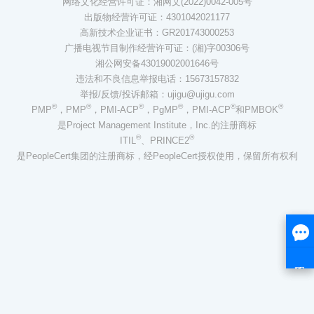
网络文化经营许可证：湘网文(2022)0042-005号
出版物经营许可证：4301042021177
高新技术企业证书：GR201743000253
广播电视节目制作经营许可证：(湘)字00306号
湘公网安备43019002001646号
违法和不良信息举报电话：15673157832
举报/反馈/投诉邮箱：ujigu@ujigu.com
®
®
®
®
®
®
PMP
，PMP
，PMI-ACP
，PgMP
，PMI-ACP
和PMBOK
是Project Management Institute，Inc.的注册商标
®
®
ITIL
、PRINCE2
是PeopleCert集团的注册商标，经PeopleCert授权使用，保留所有权利