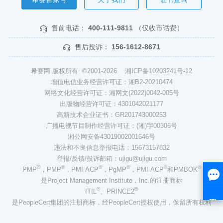
售前电话：
400-111-9811
（仅收市话费）
售后投诉：
156-1612-8671
希赛网 版权所有 ©2001-2026
湘ICP备10203241号-12
增值电信业务经营许可证：湘B2-20210474
网络文化经营许可证：湘网文(2022)0042-005号
出版物经营许可证：4301042021177
高新技术企业证书：GR201743000253
广播电视节目制作经营许可证：(湘)字00306号
湘公网安备43019002001646号
违法和不良信息举报电话：15673157832
举报/反馈/投诉邮箱：ujigu@ujigu.com
®
®
®
®
®
®
PMP
，PMP
，PMI-ACP
，PgMP
，PMI-ACP
和PMBOK
是Project Management Institute，Inc.的注册商标
®
®
ITIL
、PRINCE2
是PeopleCert集团的注册商标，经PeopleCert授权使用，保留所有权利