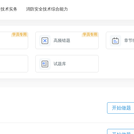
全技术实务
消防安全技术综合能力
学员专用
学员专用
高频错题
章节
试题库
开始做题