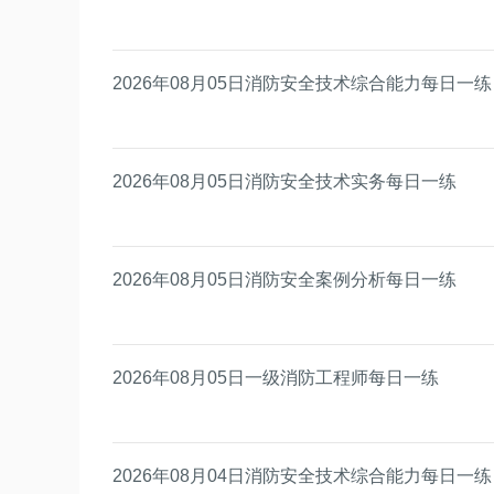
2026年08月05日消防安全技术综合能力每日一练
2026年08月05日消防安全技术实务每日一练
2026年08月05日消防安全案例分析每日一练
2026年08月05日一级消防工程师每日一练
2026年08月04日消防安全技术综合能力每日一练