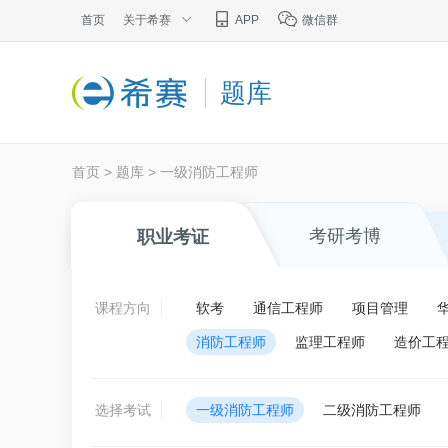
首页
关于希赛
APP
微信群
题库
首页
>
题库
>
一级消防工程师
考研考博
职业考证
课程方向
软考
通信工程师
项目管理
消防工程师
监理工程师
造价工
选择考试
一级消防工程师
二级消防工程师