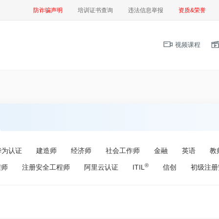
防诈骗声明
培训证书查询
违法信息举报
资质&荣誉
视频课程
华为认证
建造师
经济师
社会工作师
金融
英语
教
®
程师
注册安全工程师
阿里云认证
ITIL
信创
初级注册