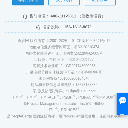
售前电话：
400-111-9811
（仅收市话费）
售后投诉：
156-1612-8671
希赛网 版权所有 ©2001-2026
湘ICP备10203241号-12
增值电信业务经营许可证：湘B2-20210474
网络文化经营许可证：湘网文(2022)0042-005号
出版物经营许可证：4301042021177
高新技术企业证书：GR201743000253
广播电视节目制作经营许可证：(湘)字00306号
湘公网安备43019002001646号
违法和不良信息举报电话：15673157832
举报/反馈/投诉邮箱：ujigu@ujigu.com
®
®
®
®
®
®
PMP
，PMP
，PMI-ACP
，PgMP
，PMI-ACP
和PMBOK
是Project Management Institute，Inc.的注册商标
®
®
ITIL
、PRINCE2
是PeopleCert集团的注册商标，经PeopleCert授权使用，保留所有权利