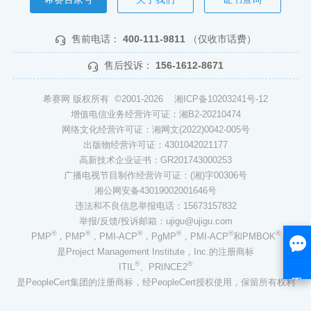
售前电话：
400-111-9811
（仅收市话费）
售后投诉：
156-1612-8671
希赛网 版权所有 ©2001-2026
湘ICP备10203241号-12
增值电信业务经营许可证：湘B2-20210474
网络文化经营许可证：湘网文(2022)0042-005号
出版物经营许可证：4301042021177
高新技术企业证书：GR201743000253
广播电视节目制作经营许可证：(湘)字00306号
湘公网安备43019002001646号
违法和不良信息举报电话：15673157832
举报/反馈/投诉邮箱：ujigu@ujigu.com
®
®
®
®
®
®
PMP
，PMP
，PMI-ACP
，PgMP
，PMI-ACP
和PMBOK
是Project Management Institute，Inc.的注册商标
®
®
ITIL
、PRINCE2
是PeopleCert集团的注册商标，经PeopleCert授权使用，保留所有权利