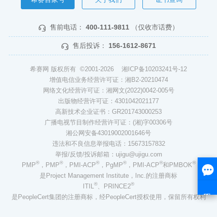
售前电话：
400-111-9811
（仅收市话费）
售后投诉：
156-1612-8671
希赛网 版权所有 ©2001-2026
湘ICP备10203241号-12
增值电信业务经营许可证：湘B2-20210474
网络文化经营许可证：湘网文(2022)0042-005号
出版物经营许可证：4301042021177
高新技术企业证书：GR201743000253
广播电视节目制作经营许可证：(湘)字00306号
湘公网安备43019002001646号
违法和不良信息举报电话：15673157832
举报/反馈/投诉邮箱：ujigu@ujigu.com
®
®
®
®
®
®
PMP
，PMP
，PMI-ACP
，PgMP
，PMI-ACP
和PMBOK
是Project Management Institute，Inc.的注册商标
®
®
ITIL
、PRINCE2
是PeopleCert集团的注册商标，经PeopleCert授权使用，保留所有权利