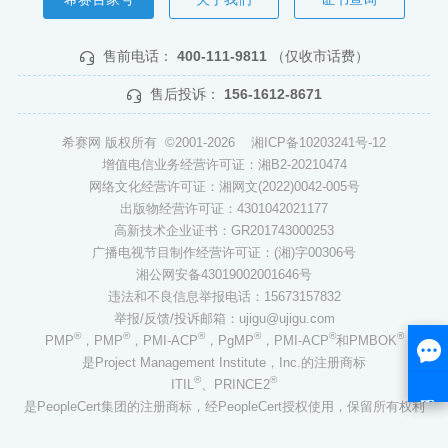
售前电话：
400-111-9811
（仅收市话费）
售后投诉：
156-1612-8671
希赛网 版权所有 ©2001-2026
湘ICP备10203241号-12
增值电信业务经营许可证：湘B2-20210474
网络文化经营许可证：湘网文(2022)0042-005号
出版物经营许可证：4301042021177
高新技术企业证书：GR201743000253
广播电视节目制作经营许可证：(湘)字00306号
湘公网安备43019002001646号
违法和不良信息举报电话：15673157832
举报/反馈/投诉邮箱：ujigu@ujigu.com
®
®
®
®
®
®
PMP
，PMP
，PMI-ACP
，PgMP
，PMI-ACP
和PMBOK
是Project Management Institute，Inc.的注册商标
®
®
ITIL
、PRINCE2
是PeopleCert集团的注册商标，经PeopleCert授权使用，保留所有权利