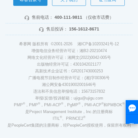
售前电话：
400-111-9811
（仅收市话费）
售后投诉：
156-1612-8671
希赛网 版权所有 ©2001-2026
湘ICP备10203241号-12
增值电信业务经营许可证：湘B2-20210474
网络文化经营许可证：湘网文(2022)0042-005号
出版物经营许可证：4301042021177
高新技术企业证书：GR201743000253
广播电视节目制作经营许可证：(湘)字00306号
湘公网安备43019002001646号
违法和不良信息举报电话：15673157832
举报/反馈/投诉邮箱：ujigu@ujigu.com
®
®
®
®
®
®
PMP
，PMP
，PMI-ACP
，PgMP
，PMI-ACP
和PMBOK
是Project Management Institute，Inc.的注册商标
®
®
ITIL
、PRINCE2
是PeopleCert集团的注册商标，经PeopleCert授权使用，保留所有权利