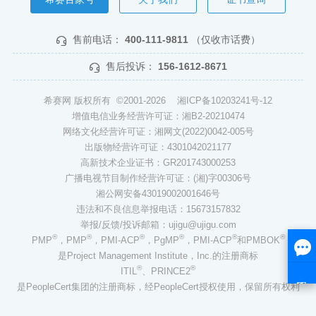
售前电话：
400-111-9811
（仅收市话费）
售后投诉：
156-1612-8671
希赛网 版权所有 ©2001-2026
湘ICP备10203241号-12
增值电信业务经营许可证：湘B2-20210474
网络文化经营许可证：湘网文(2022)0042-005号
出版物经营许可证：4301042021177
高新技术企业证书：GR201743000253
广播电视节目制作经营许可证：(湘)字00306号
湘公网安备43019002001646号
违法和不良信息举报电话：15673157832
举报/反馈/投诉邮箱：ujigu@ujigu.com
®
®
®
®
®
®
PMP
，PMP
，PMI-ACP
，PgMP
，PMI-ACP
和PMBOK
是Project Management Institute，Inc.的注册商标
®
®
ITIL
、PRINCE2
是PeopleCert集团的注册商标，经PeopleCert授权使用，保留所有权利