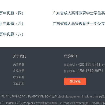
历年真题（四）
广东省成人高等教育学士学位英
历年真题（六）
广东省成人高等教育学士学位英
中，选出最佳选项。
历年真题（八）
关于我们
联系我们
400-111-9811
关于希赛
售前电话：
（
156-1612-8671
常见问题
售后投诉：
联系希赛
在线客服
营业执照
®
®
®
®
，PMP
，PMI-ACP
，PgMP
和PMBOK
是Project Management Institute，Inc
®
®
IL
、PRINCE2
是PeopleCert集团的注册商标，经PeopleCert授权使用，保留所有