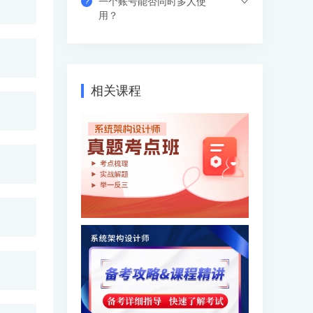
一个账号能否同时多人使
?
习中心-视频课程菜单观看，有效期内随时
视频课程有效期是365天（具体参考产品
用？
学习，不限次数和时间。
有效期），在有效期内可下载离线视频进
行学习，支持倍速观看。
支持网页、APP、和小程序三个客户端同
时登录，其中小程序端无设备数量限制，
网页端可以登录3个设备，APP端4个设
相关课程
备，超出数量自动踢出最早登录的设备。