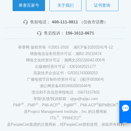
希赛百家号
关于我们
证书查询
售前电话：
400-111-9811
（仅收市话费）
售后投诉：
156-1612-8671
希赛网 版权所有 ©2001-2026
湘ICP备10203241号-12
增值电信业务经营许可证：湘B2-20210474
网络文化经营许可证：湘网文(2022)0042-005号
出版物经营许可证：4301042021177
高新技术企业证书：GR201743000253
广播电视节目制作经营许可证：(湘)字00306号
湘公网安备43019002001646号
违法和不良信息举报电话：15673157832
举报/反馈/投诉邮箱：ujigu@ujigu.com
®
®
®
®
®
®
PMP
，PMP
，PMI-ACP
，PgMP
，PMI-ACP
和PMBOK
是Project Management Institute，Inc.的注册商标
®
®
ITIL
、PRINCE2
是PeopleCert集团的注册商标，经PeopleCert授权使用，保留所有权利