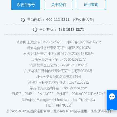
希赛百家号
关于我们
证书查询
售前电话：
400-111-9811
（仅收市话费）
售后投诉：
156-1612-8671
希赛网 版权所有 ©2001-2026
湘ICP备10203241号-12
增值电信业务经营许可证：湘B2-20210474
网络文化经营许可证：湘网文(2022)0042-005号
出版物经营许可证：4301042021177
高新技术企业证书：GR201743000253
广播电视节目制作经营许可证：(湘)字00306号
湘公网安备43019002001646号
违法和不良信息举报电话：15673157832
举报/反馈/投诉邮箱：ujigu@ujigu.com
®
®
®
®
®
®
PMP
，PMP
，PMI-ACP
，PgMP
，PMI-ACP
和PMBOK
是Project Management Institute，Inc.的注册商标
®
®
ITIL
、PRINCE2
是PeopleCert集团的注册商标，经PeopleCert授权使用，保留所有权利