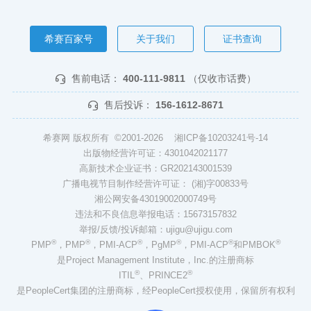
希赛百家号
关于我们
证书查询
售前电话：
400-111-9811
（仅收市话费）
售后投诉：
156-1612-8671
希赛网 版权所有 ©2001-2026
湘ICP备10203241号-14
出版物经营许可证：4301042021177
高新技术企业证书：GR202143001539
广播电视节目制作经营许可证： (湘)字00833号
湘公网安备43019002000749号
违法和不良信息举报电话：15673157832
举报/反馈/投诉邮箱：ujigu@ujigu.com
®
®
®
®
®
®
PMP
，PMP
，PMI-ACP
，PgMP
，PMI-ACP
和PMBOK
是Project Management Institute，Inc.的注册商标
®
®
ITIL
、PRINCE2
是PeopleCert集团的注册商标，经PeopleCert授权使用，保留所有权利