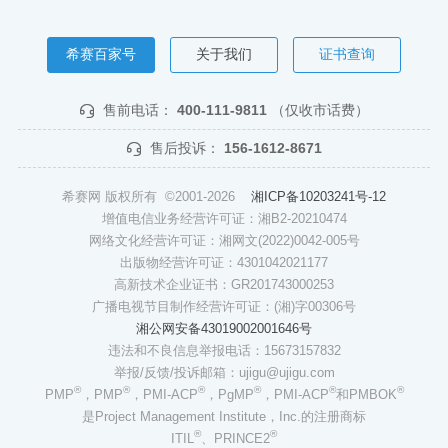
希赛百家号
关于我们
证书查询
售前电话：
400-111-9811
（仅收市话费）
售后投诉：
156-1612-8671
希赛网 版权所有 ©2001-2026
湘ICP备10203241号-12
增值电信业务经营许可证：湘B2-20210474
网络文化经营许可证：湘网文(2022)0042-005号
出版物经营许可证：4301042021177
高新技术企业证书：GR201743000253
广播电视节目制作经营许可证：(湘)字00306号
湘公网安备43019002001646号
违法和不良信息举报电话：15673157832
举报/反馈/投诉邮箱：ujigu@ujigu.com
®
®
®
®
®
®
PMP
，PMP
，PMI-ACP
，PgMP
，PMI-ACP
和PMBOK
是Project Management Institute，Inc.的注册商标
®
®
ITIL
、PRINCE2