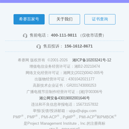
希赛百家号
关于我们
证书查询
售前电话：
400-111-9811
（仅收市话费）
售后投诉：
156-1612-8671
希赛网 版权所有 ©2001-2026
湘ICP备10203241号-12
增值电信业务经营许可证：湘B2-20210474
网络文化经营许可证：湘网文(2022)0042-005号
出版物经营许可证：4301042021177
高新技术企业证书：GR201743000253
广播电视节目制作经营许可证：(湘)字00306号
湘公网安备43019002001646号
违法和不良信息举报电话：15673157832
举报/反馈/投诉邮箱：ujigu@ujigu.com
®
®
®
®
®
®
PMP
，PMP
，PMI-ACP
，PgMP
，PMI-ACP
和PMBOK
是Project Management Institute，Inc.的注册商标
®
®