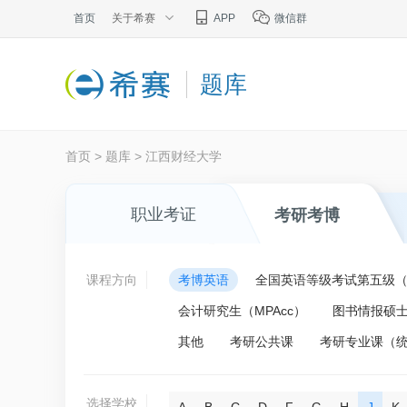
首页
关于希赛
APP
微信群
题库
首页
>
题库
>
江西财经大学
职业考证
考研考博
课程方向
考博英语
全国英语等级考试第五级（P
会计研究生（MPAcc）
图书情报硕士
其他
考研公共课
考研专业课（
选择学校
A
B
C
D
F
G
H
J
K