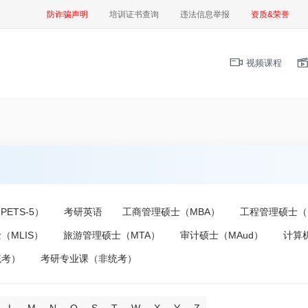
防诈骗声明
培训证书查询
违法信息举报
资质&荣誉
视频课程
ETS-5）
考研英语
工商管理硕士（MBA）
工程管理硕士（
（MLIS）
旅游管理硕士（MTA）
审计硕士（MAud）
计算
统考）
考研专业课（非统考）
L
M
N
Q
S
T
W
X
Y
Z