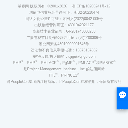
希赛网 版权所有 ©2001-2026
湘ICP备10203241号-12
增值电信业务经营许可证：湘B2-20210474
网络文化经营许可证：湘网文(2022)0042-005号
出版物经营许可证：4301042021177
高新技术企业证书：GR201743000253
广播电视节目制作经营许可证：(湘)字00306号
湘公网安备43019002001646号
违法和不良信息举报电话：15673157832
举报/反馈/投诉邮箱：ujigu@ujigu.com
®
®
®
®
®
®
PMP
，PMP
，PMI-ACP
，PgMP
，PMI-ACP
和PMBOK
是Project Management Institute，Inc.的注册商标
®
®
ITIL
、PRINCE2
是PeopleCert集团的注册商标，经PeopleCert授权使用，保留所有权利