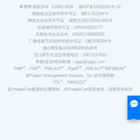
希赛网 版权所有 ©2001-2026
湘ICP备10203241号-12
增值电信业务经营许可证：湘B2-20210474
网络文化经营许可证：湘网文(2022)0042-005号
出版物经营许可证：4301042021177
高新技术企业证书：GR201743000253
广播电视节目制作经营许可证：(湘)字00306号
湘公网安备43019002001646号
违法和不良信息举报电话：15673157832
举报/反馈/投诉邮箱：ujigu@ujigu.com
®
®
®
®
®
®
PMP
，PMP
，PMI-ACP
，PgMP
，PMI-ACP
和PMBOK
是Project Management Institute，Inc.的注册商标
®
®
ITIL
、PRINCE2
是PeopleCert集团的注册商标，经PeopleCert授权使用，保留所有权利