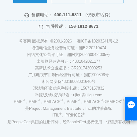
售前电话：
400-111-9811
（仅收市话费）
售后投诉：
156-1612-8671
希赛网 版权所有 ©2001-2026
湘ICP备10203241号-12
增值电信业务经营许可证：湘B2-20210474
网络文化经营许可证：湘网文(2022)0042-005号
出版物经营许可证：4301042021177
高新技术企业证书：GR201743000253
广播电视节目制作经营许可证：(湘)字00306号
湘公网安备43019002001646号
违法和不良信息举报电话：15673157832
举报/反馈/投诉邮箱：ujigu@ujigu.com
®
®
®
®
®
®
PMP
，PMP
，PMI-ACP
，PgMP
，PMI-ACP
和PMBOK
是Project Management Institute，Inc.的注册商标
®
®
ITIL
、PRINCE2
是PeopleCert集团的注册商标，经PeopleCert授权使用，保留所有权利