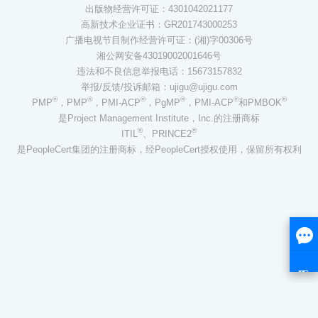
出版物经营许可证：4301042021177
高新技术企业证书：GR201743000253
广播电视节目制作经营许可证：(湘)字00306号
湘公网安备43019002001646号
违法和不良信息举报电话：15673157832
举报/反馈/投诉邮箱：ujigu@ujigu.com
®
®
®
®
®
®
PMP
，PMP
，PMI-ACP
，PgMP
，PMI-ACP
和PMBOK
是Project Management Institute，Inc.的注册商标
®
®
ITIL
、PRINCE2
是PeopleCert集团的注册商标，经PeopleCert授权使用，保留所有权利