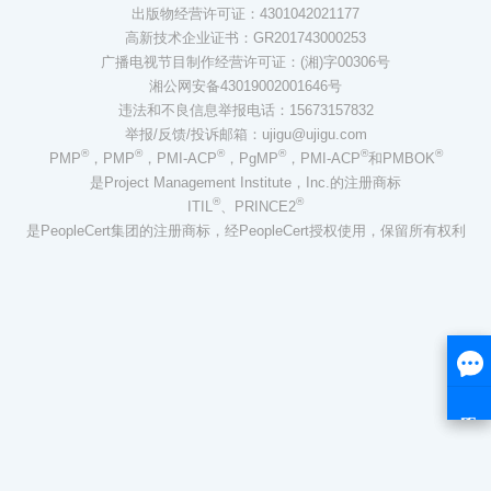
出版物经营许可证：4301042021177
高新技术企业证书：GR201743000253
广播电视节目制作经营许可证：(湘)字00306号
湘公网安备43019002001646号
违法和不良信息举报电话：15673157832
举报/反馈/投诉邮箱：ujigu@ujigu.com
®
®
®
®
®
®
PMP
，PMP
，PMI-ACP
，PgMP
，PMI-ACP
和PMBOK
是Project Management Institute，Inc.的注册商标
®
®
ITIL
、PRINCE2
是PeopleCert集团的注册商标，经PeopleCert授权使用，保留所有权利