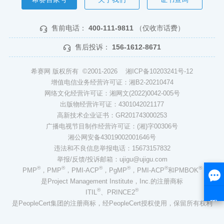
售前电话：
400-111-9811
（仅收市话费）
售后投诉：
156-1612-8671
希赛网 版权所有 ©2001-2026
湘ICP备10203241号-12
增值电信业务经营许可证：湘B2-20210474
网络文化经营许可证：湘网文(2022)0042-005号
出版物经营许可证：4301042021177
高新技术企业证书：GR201743000253
广播电视节目制作经营许可证：(湘)字00306号
湘公网安备43019002001646号
违法和不良信息举报电话：15673157832
举报/反馈/投诉邮箱：ujigu@ujigu.com
®
®
®
®
®
®
PMP
，PMP
，PMI-ACP
，PgMP
，PMI-ACP
和PMBOK
是Project Management Institute，Inc.的注册商标
®
®
ITIL
、PRINCE2
是PeopleCert集团的注册商标，经PeopleCert授权使用，保留所有权利