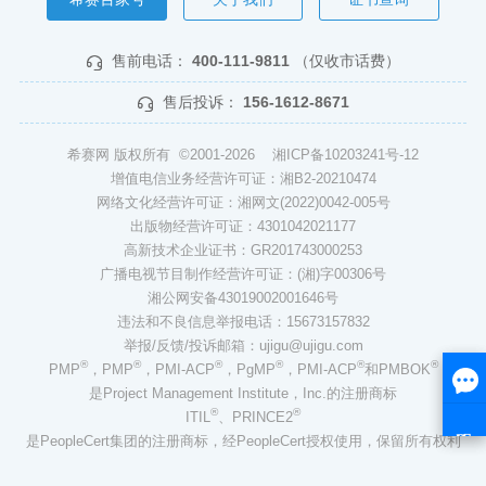
售前电话：
400-111-9811
（仅收市话费）
售后投诉：
156-1612-8671
希赛网 版权所有 ©2001-2026
湘ICP备10203241号-12
增值电信业务经营许可证：湘B2-20210474
网络文化经营许可证：湘网文(2022)0042-005号
出版物经营许可证：4301042021177
高新技术企业证书：GR201743000253
广播电视节目制作经营许可证：(湘)字00306号
湘公网安备43019002001646号
违法和不良信息举报电话：15673157832
举报/反馈/投诉邮箱：ujigu@ujigu.com
®
®
®
®
®
®
PMP
，PMP
，PMI-ACP
，PgMP
，PMI-ACP
和PMBOK
是Project Management Institute，Inc.的注册商标
®
®
ITIL
、PRINCE2
是PeopleCert集团的注册商标，经PeopleCert授权使用，保留所有权利