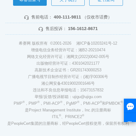
售前电话：
400-111-9811
（仅收市话费）
售后投诉：
156-1612-8671
希赛网 版权所有 ©2001-2026
湘ICP备10203241号-12
增值电信业务经营许可证：湘B2-20210474
网络文化经营许可证：湘网文(2022)0042-005号
出版物经营许可证：4301042021177
高新技术企业证书：GR201743000253
广播电视节目制作经营许可证：(湘)字00306号
湘公网安备43019002001646号
违法和不良信息举报电话：15673157832
举报/反馈/投诉邮箱：ujigu@ujigu.com
®
®
®
®
®
®
PMP
，PMP
，PMI-ACP
，PgMP
，PMI-ACP
和PMBOK
是Project Management Institute，Inc.的注册商标
®
®
ITIL
、PRINCE2
是PeopleCert集团的注册商标，经PeopleCert授权使用，保留所有权利