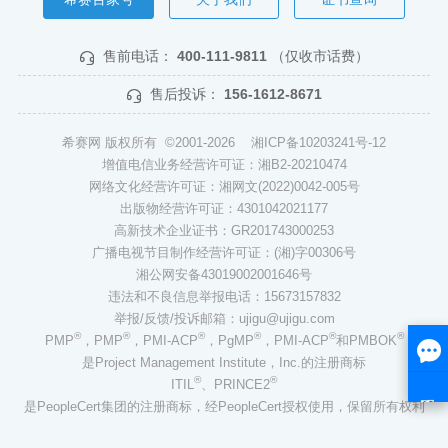
售前电话：
400-111-9811
（仅收市话费）
售后投诉：
156-1612-8671
希赛网 版权所有 ©2001-2026
湘ICP备10203241号-12
增值电信业务经营许可证：湘B2-20210474
网络文化经营许可证：湘网文(2022)0042-005号
出版物经营许可证：4301042021177
高新技术企业证书：GR201743000253
广播电视节目制作经营许可证：(湘)字00306号
湘公网安备43019002001646号
违法和不良信息举报电话：15673157832
举报/反馈/投诉邮箱：ujigu@ujigu.com
®
®
®
®
®
®
PMP
，PMP
，PMI-ACP
，PgMP
，PMI-ACP
和PMBOK
是Project Management Institute，Inc.的注册商标
®
®
ITIL
、PRINCE2
是PeopleCert集团的注册商标，经PeopleCert授权使用，保留所有权利