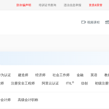
防诈骗声明
培训证书查询
违法信息举报
资质&荣誉
视频课程
华为认证
建造师
经济师
社会工作师
金融
英语
教
®
程师
注册安全工程师
阿里云认证
ITIL
信创
初级注册
册会计师
高级会计职称