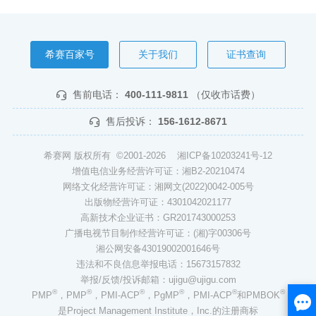
希赛百家号
关于我们
证书查询
售前电话：
400-111-9811
（仅收市话费）
售后投诉：
156-1612-8671
希赛网 版权所有 ©2001-2026
湘ICP备10203241号-12
增值电信业务经营许可证：湘B2-20210474
网络文化经营许可证：湘网文(2022)0042-005号
出版物经营许可证：4301042021177
高新技术企业证书：GR201743000253
广播电视节目制作经营许可证：(湘)字00306号
湘公网安备43019002001646号
违法和不良信息举报电话：15673157832
举报/反馈/投诉邮箱：ujigu@ujigu.com
®
®
®
®
®
®
PMP
，PMP
，PMI-ACP
，PgMP
，PMI-ACP
和PMBOK
是Project Management Institute，Inc.的注册商标