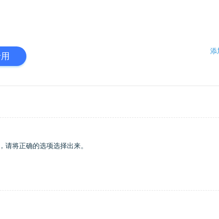
添
专用
，请将正确的选项选择出来。
合题目要求的，请将其选出，错选、多选或少选均无分。