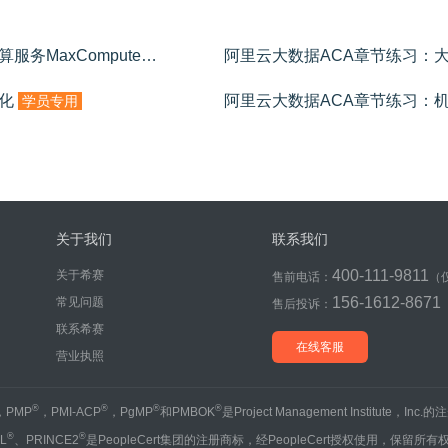
阿里云大数据ACA章节练习：大数据计算服务MaxCompute
学员专用
化
阿里云大数据ACA章节练习：
学员专用
关于我们
联系我们
400-111-9811
关于希赛
售前电话：
（
156-1612-8671
常见问题
售后投诉：
联系希赛
在线客服
营业执照
®
®
®
®
，PMP
，PMI-ACP
，PgMP
和PMBOK
是Project Management Institute，Inc
®
®
IL
、PRINCE2
是PeopleCert集团的注册商标，经PeopleCert授权使用，保留所有