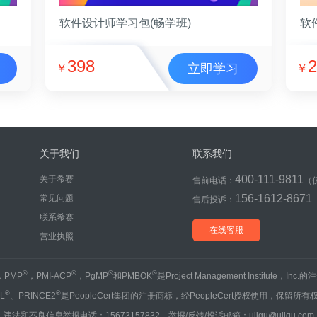
软件设计师学习包(畅学班)
软
398
2
立即学习
￥
￥
关于我们
联系我们
400-111-9811
关于希赛
售前电话：
（
156-1612-8671
常见问题
售后投诉：
联系希赛
在线客服
营业执照
®
®
®
®
，PMP
，PMI-ACP
，PgMP
和PMBOK
是Project Management Institute，Inc
®
®
IL
、PRINCE2
是PeopleCert集团的注册商标，经PeopleCert授权使用，保留所有
违法和不良信息举报电话：15673157832 举报/反馈/投诉邮箱：ujigu@ujigu.com