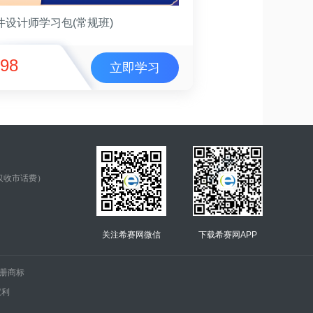
件设计师学习包(常规班)
98
立即学习
仅收市话费）
关注希赛网微信
下载希赛网APP
.的注册商标
权利